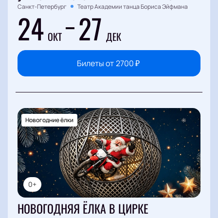
Санкт-Петербург
Театр Академии танца Бориса Эйфмана
24
27
ОКТ
ДЕК
Билеты от
2700
₽
Новогодние ёлки
0+
НОВОГОДНЯЯ ЁЛКА В ЦИРКЕ