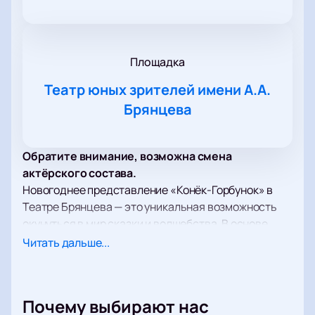
Площадка
Театр юных зрителей имени А.А.
Брянцева
Обратите внимание, возможна смена
актёрского состава.
Новогоднее представление «Конёк-Горбунок» в
Театре Брянцева — это уникальная возможность
окунуться в мир сказки и волшебства. В основе
спектакля лежит классическая сказка Петра
Читать дальше...
Ершова, которая на протяжении многих лет
остается любимой как среди детей, так и среди
взрослых. Постановка отличается использованием
Почему выбирают нас
живого оркестра, который исполняет музыку