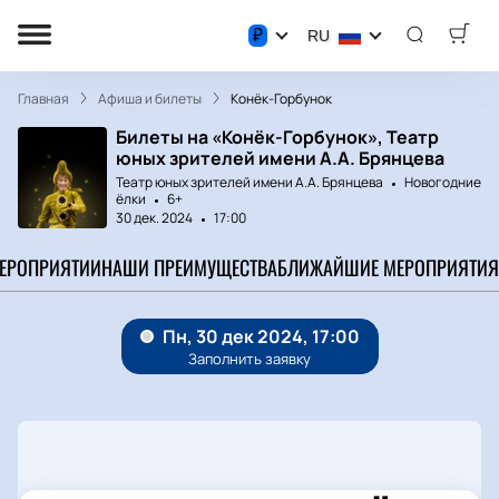
₽
RU
Главная
Афиша и билеты
Конёк-Горбунок
Билеты на «Конёк-Горбунок», Театр
юных зрителей имени А.А. Брянцева
Театр юных зрителей имени А.А. Брянцева
Новогодние
ёлки
6+
30 дек. 2024
17:00
МЕРОПРИЯТИИ
НАШИ ПРЕИМУЩЕСТВА
БЛИЖАЙШИЕ МЕРОПРИЯТИЯ