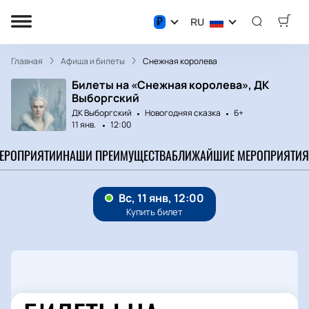
₽
RU
Главная
Афиша и билеты
Снежная королева
Билеты на «Снежная королева», ДК
Выборгский
ДК Выборгский
Новогодняя сказка
6+
11 янв.
12:00
МЕРОПРИЯТИИ
НАШИ ПРЕИМУЩЕСТВА
БЛИЖАЙШИЕ МЕРОПРИЯТИЯ