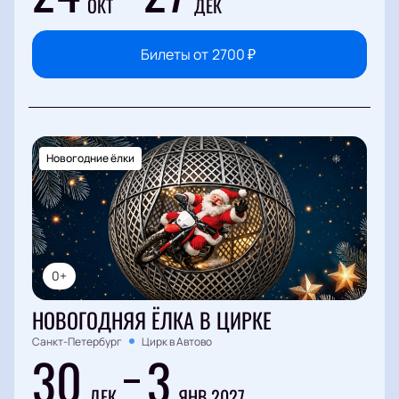
ОКТ
ДЕК
Билеты от
2700
₽
Новогодние ёлки
0+
НОВОГОДНЯЯ ЁЛКА В ЦИРКЕ
Санкт-Петербург
Цирк в Автово
30
3
ДЕК
ЯНВ 2027