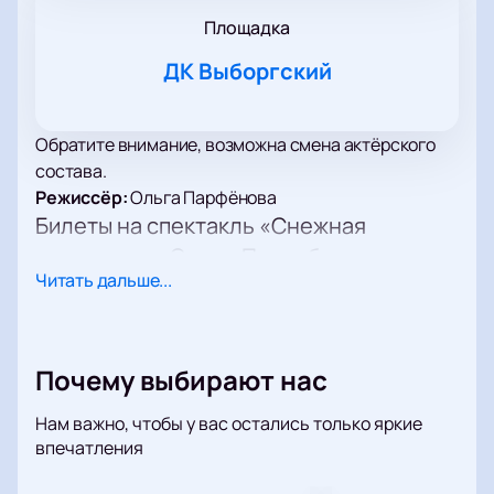
Площадка
ДК Выборгский
Обратите внимание, возможна смена актёрского
состава.
Режиссёр:
Ольга Парфёнова
Билеты на спектакль «Снежная
королева» в Санкт-Петербурге
Читать дальше...
В театральном сезоне пройдет постановка по
мотивам классического произведения. Театр
приглашает на спектакль в ДК Выборгский по
адресу: Санкт-Петербург, ул. Комиссара Смирнова,
Почему выбирают нас
д. 15. Расписание, продолжительность и время
начала указаны на нашем сайте.
Нам важно, чтобы у вас остались только яркие
Сюжет
впечатления
В основе спектакля — история о волшебном