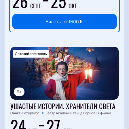
26
25
СЕНТ
ОКТ
Билеты от
1600
₽
Детский спектакль
6+
УШАСТЫЕ ИСТОРИИ. ХРАНИТЕЛИ СВЕТА
Санкт-Петербург
Театр Академии танца Бориса Эйфмана
24
27