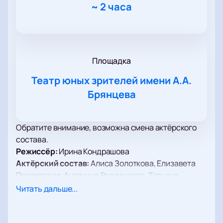
~
2 часа
Площадка
Театр юных зрителей имени А.А.
Брянцева
Обратите внимание, возможна смена актёрского
состава.
Режиссёр:
Ирина Кондрашова
Актёрский состав:
Алиса Золоткова, Елизавета
Прилепская, Антонина Введенская, Татьяна
Маколова, Радик Галиуллин, Виталий Кононов,
Читать дальше...
Никита Остриков, Антон Войналович, Сергей
Жукович, Александр Бобровский