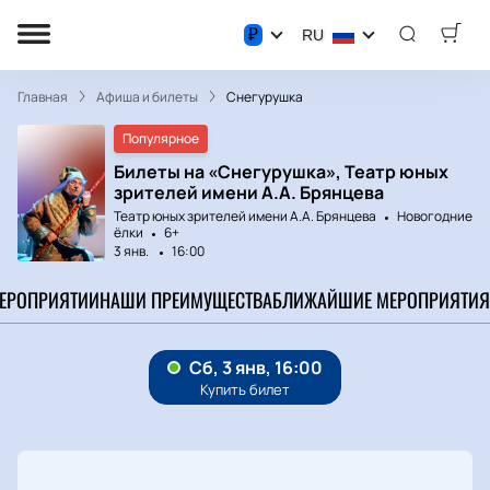
₽
RU
Главная
Афиша и билеты
Снегурушка
Популярное
Билеты на «Снегурушка», Театр юных
зрителей имени А.А. Брянцева
Театр юных зрителей имени А.А. Брянцева
Новогодние
ёлки
6+
3 янв.
16:00
МЕРОПРИЯТИИ
НАШИ ПРЕИМУЩЕСТВА
БЛИЖАЙШИЕ МЕРОПРИЯТИЯ