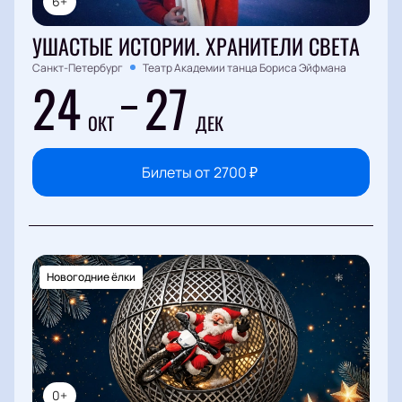
6+
УШАСТЫЕ ИСТОРИИ. ХРАНИТЕЛИ СВЕТА
Санкт-Петербург
Театр Академии танца Бориса Эйфмана
24
27
ОКТ
ДЕК
Билеты от
2700
₽
Новогодние ёлки
0+