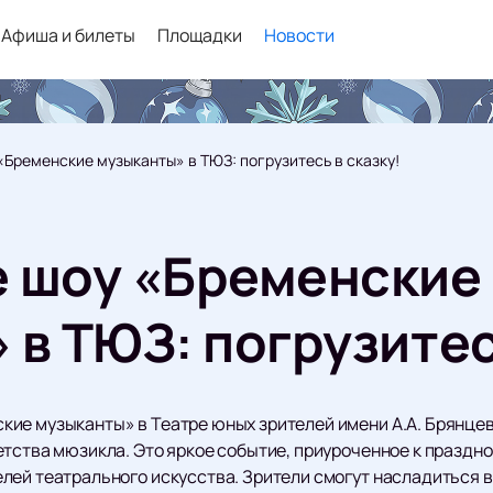
Афиша и билеты
Площадки
Новости
Бременские музыканты» в ТЮЗ: погрузитесь в сказку!
 шоу «Бременские
в ТЮЗ: погрузитес
ие музыканты» в Театре юных зрителей имени А.А. Брянцев
тства мюзикла. Это яркое событие, приуроченное к праздно
лей театрального искусства. Зрители смогут насладиться 