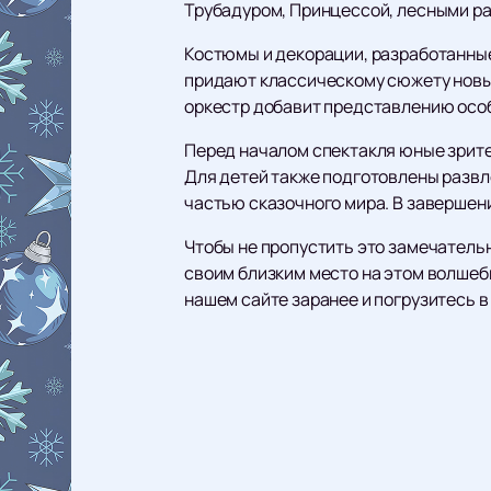
Трубадуром, Принцессой, лесными ра
Костюмы и декорации, разработанные
придают классическому сюжету новые 
оркестр добавит представлению особ
Перед началом спектакля юные зрител
Для детей также подготовлены развле
частью сказочного мира. В завершен
Чтобы не пропустить это замечательн
своим близким место на этом волше
нашем сайте заранее и погрузитесь в