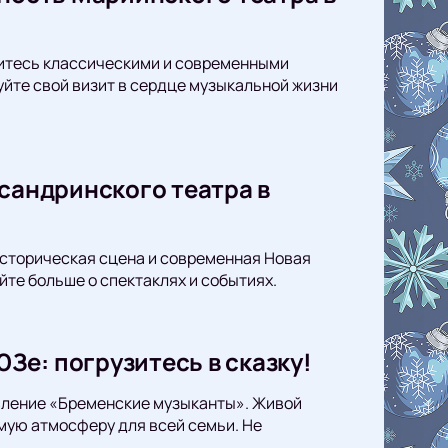
дитесь классическими и современными
уйте свой визит в сердце музыкальной жизни
ксандринского театра в
Историческая сцена и современная Новая
йте больше о спектаклях и событиях.
е: погрузитесь в сказку!
авление «Бременские музыканты». Живой
мую атмосферу для всей семьи. Не