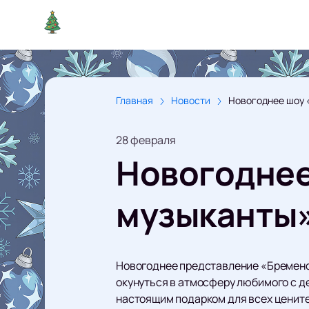
Главная
Новости
Новогоднее шоу «
28 февраля
Новогоднее
музыканты» 
Новогоднее представление «Бременск
окунуться в атмосферу любимого с де
настоящим подарком для всех цените