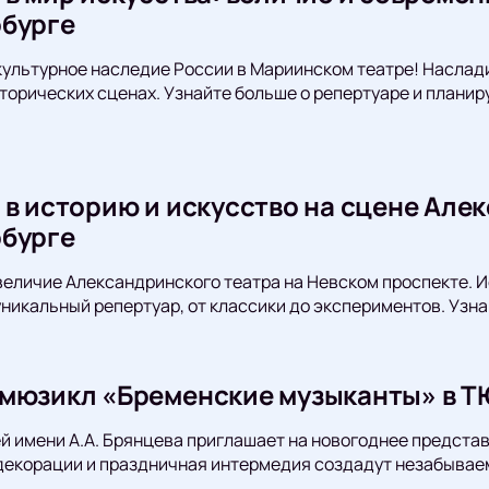
бурге
культурное наследие России в Мариинском театре! Насла
торических сценах. Узнайте больше о репертуаре и планир
 в историю и искусство на сцене Але
бурге
величие Александринского театра на Невском проспекте. 
никальный репертуар, от классики до экспериментов. Узна
мюзикл «Бременские музыканты» в ТЮЗ
й имени А.А. Брянцева приглашает на новогоднее предст
декорации и праздничная интермедия создадут незабывае