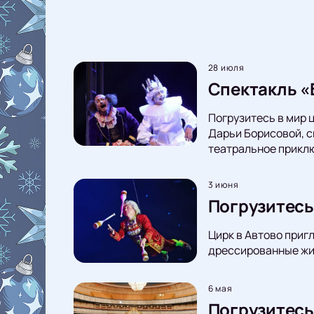
28 июля
Спектакль «
Погрузитесь в мир 
Дарьи Борисовой, с
театральное прикл
3 июня
Погрузитесь
Цирк в Автово приг
дрессированные жив
6 мая
Погрузитесь