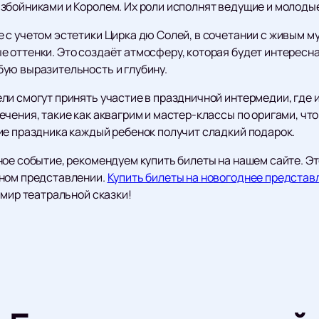
збойниками и Королем. Их роли исполнят ведущие и молоды
 с учетом эстетики Цирка дю Солей, в сочетании с живым 
оттенки. Это создаёт атмосферу, которая будет интересна 
ую выразительность и глубину.
и смогут принять участие в праздничной интермедии, где и
чения, такие как аквагрим и мастер-классы по оригами, чт
ие праздника каждый ребенок получит сладкий подарок.
ое событие, рекомендуем купить билеты на нашем сайте. Эт
бном представлении.
Купить билеты на новогоднее предста
 мир театральной сказки!