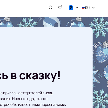
₽
RU
$
€
₽
ь в сказку!
а приглашает зрителей вновь
ванию Нового года, станет
встречей с известными персонажами: