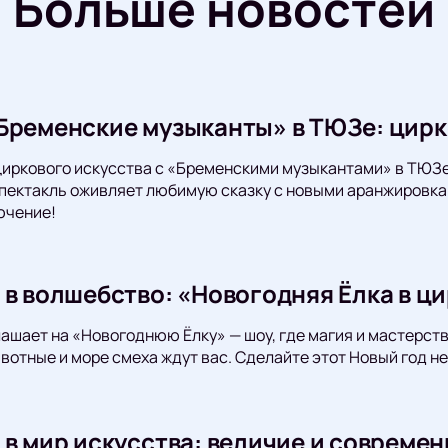
Больше новостей
Бременские музыканты» в ТЮЗе: цирк
циркового искусства с «Бременскими музыкантами» в ТЮЗе
пектакль оживляет любимую сказку с новыми аранжировкам
ючение!
 в волшебство: «Новогодняя Ёлка в ци
лашает на «Новогоднюю Ёлку» — шоу, где магия и мастерс
отные и море смеха ждут вас. Сделайте этот Новый год н
 в мир искусства: величие и совреме