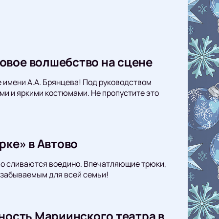
овое волшебство на сцене
 имени А.А. Брянцева! Под руководством
и и яркими костюмами. Не пропустите это
рке» в Автово
тво сливаются воедино. Впечатляющие трюки,
езабываемым для всей семьи!
нность Мариинского театра в