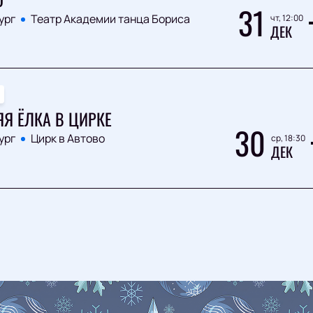
31
ург
Театр Академии танца Бориса
чт, 12:00
ДЕК
Я ЁЛКА В ЦИРКЕ
30
ург
Цирк в Автово
ср, 18:30
ДЕК