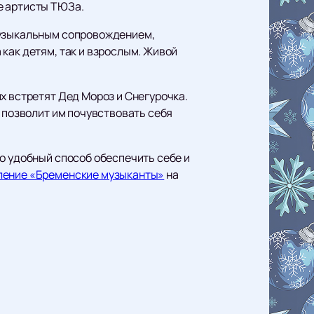
е артисты ТЮЗа.
музыкальным сопровождением,
как детям, так и взрослым. Живой
х встретят Дед Мороз и Снегурочка.
о позволит им почувствовать себя
о удобный способ обеспечить себе и
вление «Бременские музыканты»
на