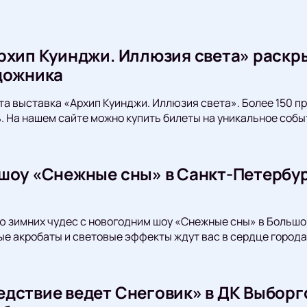
рхип Куинджи. Иллюзия света» раскр
дожника
та выставка «Архип Куинджи. Иллюзия света». Более 150 
ь. На нашем сайте можно купить билеты на уникальное собы
шоу «Снежные сны» в Санкт-Петербур
ю зимних чудес с новогодним шоу «Снежные сны» в Больш
е акробаты и световые эффекты ждут вас в сердце города
дствие ведет Снеговик» в ДК Выборг