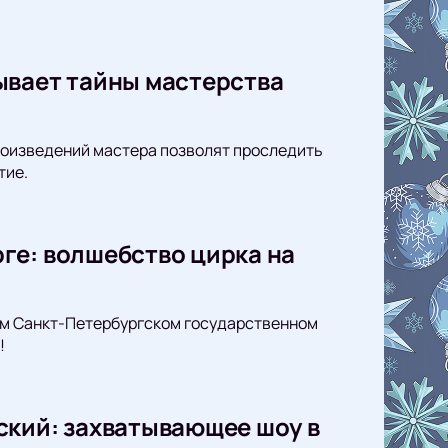
ывает тайны мастерства
произведений мастера позволят проследить
тие.
ге: волшебство цирка на
ом Санкт-Петербургском государственном
!
ский: захватывающее шоу в