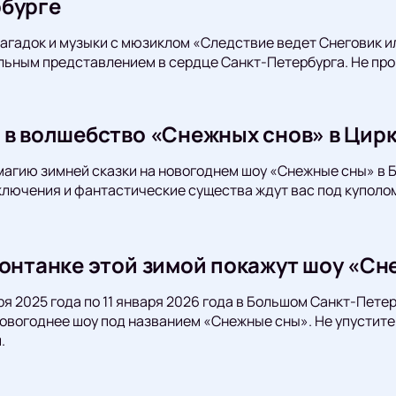
бурге
загадок и музыки с мюзиклом «Следствие ведет Снеговик и
ьным представлением в сердце Санкт-Петербурга. Не про
 в волшебство «Снежных снов» в Цирк
магию зимней сказки на новогоднем шоу «Снежные сны» в 
ючения и фантастические существа ждут вас под куполом
Фонтанке этой зимой покажут шоу «С
бря 2025 года по 11 января 2026 года в Большом Санкт-Пет
овогоднее шоу под названием «Снежные сны». Не упустите
.