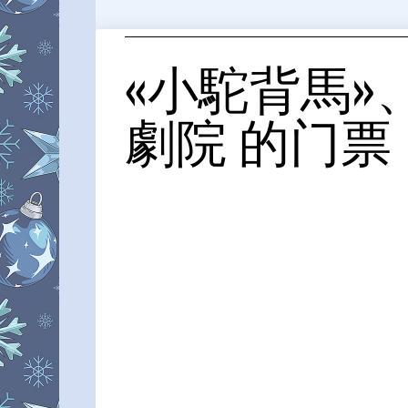
«小駝背馬»
劇院 的门票