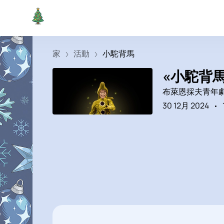
家
活動
小駝背馬
«小駝背
布萊恩採夫青年
30 12月 2024