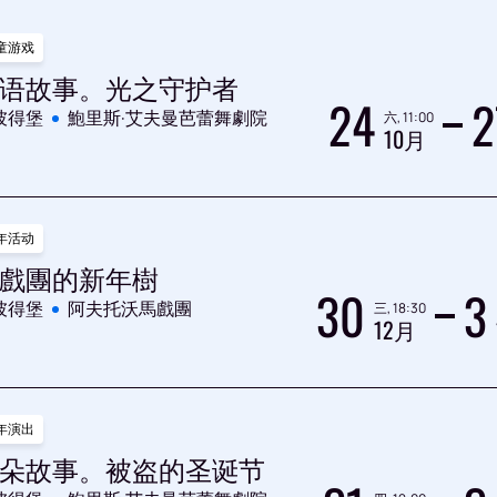
童游戏
语故事。光之守护者
24
2
彼得堡
鮑里斯·艾夫曼芭蕾舞劇院
六, 11:00
10月
年活动
戲團的新年樹
30
3
彼得堡
阿夫托沃馬戲團
三, 18:30
12月
年演出
朵故事。被盗的圣诞节