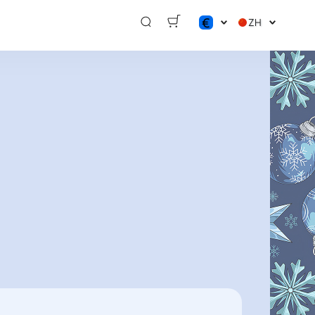
€
ZH
$
€
₽