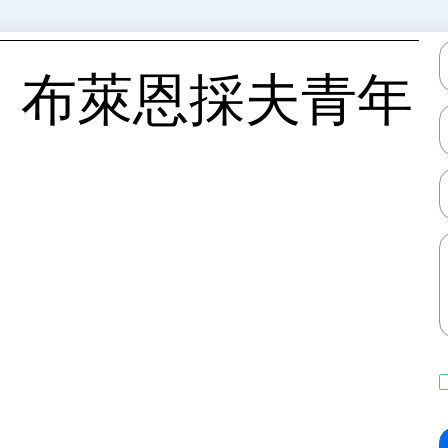
、布萊恩採夫青年