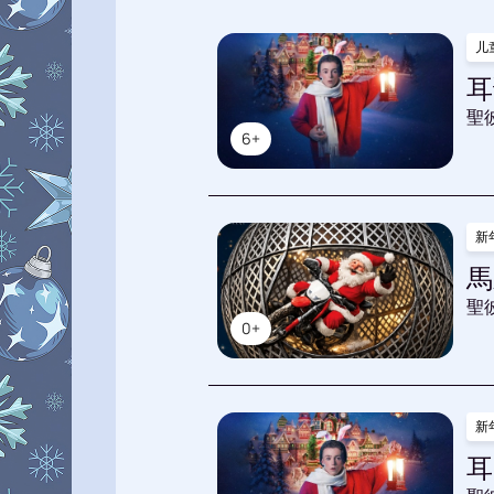
儿
耳
聖
6+
新
馬
聖
0+
新
耳