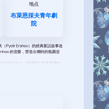
地点
布萊恩採夫青年劇
院
otr Ershov）的經典童話故事改
arinov 的音樂，營造出獨特的氛圍並
真正的文化中心，每場演出都是真實的
人心弦的場景，將帶你走進童話世
現他們的創造力。臉部彩繪將幫助孩子
您的劇院之旅令人難忘。
和您所愛的人進入童年和魔法世界的奇