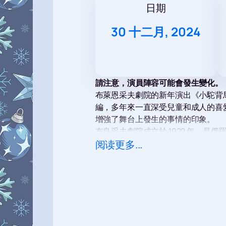
日期
30 十二月, 2024
請注意，演員陣容可能會發生變化。
布萊恩采夫劇院的新年演出《小駝背馬》
編，多年來一直深受兒童和成人的喜愛。該劇
增強了舞台上發生的事情的印象。
布良采夫劇院成立於 1922 年，
事件。 《小駝背馬》是劇場的標誌
阅读更多...
界。
演出開始前，節慶活動等待著年輕的
們變成他們最喜歡的角色，甜蜜的禮
您可以在我們的網站上購買布萊恩采夫
妙之旅。