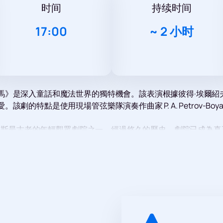
时间
持续时间
17:00
~
2 小时
是深入童話和魔法世界的獨特機會。該表演根據彼得·埃爾紹夫（Py
的特點是使用現場管弦樂隊演奏作曲家 P. A. Petrov-Boy
是俄羅斯最古老的年輕觀眾劇院之一。經過悠久的歷史，劇院已成為
性作品之一，整個劇團都參與其中。精彩的演技、絢麗的服裝、扣
嘉賓。霜老爺和雪姑娘將舉行有趣的插曲，大師班將讓孩子們展
物將為節日增添愉快的氣氛。這些活動將營造出獨特的氛圍，讓
劇院新年演出“小駝背馬”的門票。
不要錯過這個機會
，讓自己