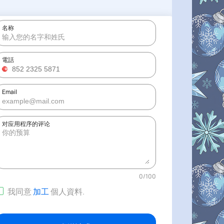
名称
電話
Email
对应用程序的评论
0
/
100
我同意
加工
個人資料
.