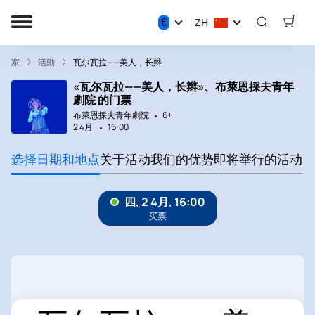
€
ZH
家
活動
瓦尔瓦拉——美人，长辫
«瓦尔瓦拉——美人，长辫»、布萊恩採夫青年
劇院 的门票
布萊恩採夫青年劇院
6+
2 4月
16:00
选择日期和地点
关于活动
我们的优势
即将举行的活动