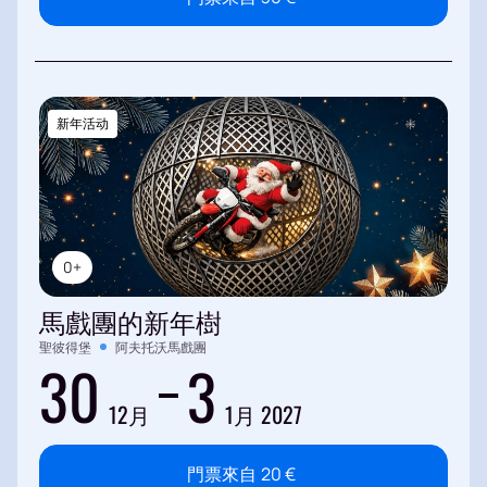
新年活动
0+
馬戲團的新年樹
聖彼得堡
阿夫托沃馬戲團
30
3
12月
1月 2027
門票來自
20
€