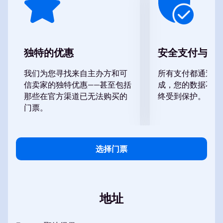
者。演出改编自茹科夫斯基的童话故事，剧本和歌词由
叶甫根尼·穆拉维约夫创作，音乐由弗拉基米尔·巴斯金
谱写。
剧情简介
独特的优惠
安全支付与数
该剧讲述了沙皇别连杰的故事，他多年膝下无子。在旅
途中，他在井边遇到一个神秘生物，生物承诺会给他带
我们为您寻找来自主办方和可
所有支付都通过安
来他王国中未知的一切。回到家后，他得知儿子出生
信卖家的独特优惠——甚至包括
成，您的数据不会
了。随着科什切伊和其他角色的出现，故事继续展开。
那些在官方渠道已无法购买的
终受到保护。
该剧探讨了家庭、选择和命运等主题。
门票。
演出地点
A.A.布莱恩采夫青年剧院位于圣彼得堡先锋广场。剧院
配备了现代化的设施，为观众创造了舒适的观剧环境。
选择门票
观众。主舞台上演适合所有年龄段的演出。
我在哪里以及如何在线购买话剧《美丽长辫
的瓦尔瓦拉》的门票？
您可以通过以下方式购买话剧《美丽长辫的瓦尔瓦拉》
地址
的门票：
在我们的网站上使用互动式座位图。我们提供
不同的座位类别：正厅、包厢和贵宾包厢。