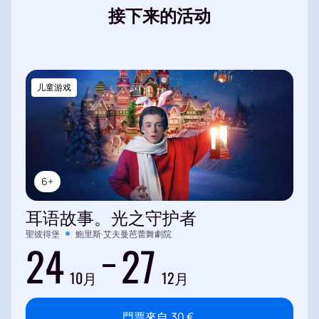
接下来的活动
儿童游戏
6+
耳语故事。光之守护者
聖彼得堡
鮑里斯·艾夫曼芭蕾舞劇院
24
27
10月
12月
門票來自
30
€