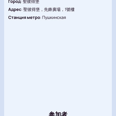
Город
:
聖彼得堡
使用在线座位图选择您的座位。
选择座位时即可查看票价。
Адрес
:
聖彼得堡，先鋒廣場，1號樓
在线支付您的订单。
Станция метро
:
Пушкинская
付款后即可收到您的电子票。
致电经理咨询或预订。
票价取决于区域和座位类别。当前票价列于网站的演出
时间表和节目单部分。网站提供演出时间表、时长和开
始时间。
企业购票客户
公司可通过网站或电话预约，组织团体参观和企业活
动，并可根据需要选择座位。
参加者