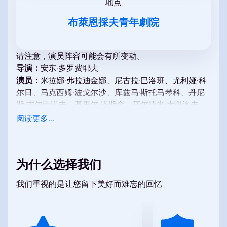
地点
布萊恩採夫青年劇院
请注意，演员阵容可能会有所变动。
导演：
安东·多罗费耶夫
演员：
米拉娜·弗拉迪金娜、尼古拉·巴洛班、尤利娅·科
尔日、马克西姆·波戈尔沙、库兹马·斯托马琴科、丹尼
斯·吉尔曼诺夫、基里尔·塔斯金、阿尔捷米·韦谢洛夫、
安东·沃伊纳洛维奇、康斯坦丁·费丁、阿纳斯塔西娅·马
阅读更多...
拉霍娃、安娜·波塔科娃、安娜·彼得罗相、丹尼拉·洛博
夫、尼基塔·胡佳科夫、亚尼娜·布希娜、瓦西里娜·斯特
列尔尼科娃
为什么选择我们
话剧《美丽的瓦尔瓦拉，长辫子》在圣彼得
堡的演出门票
我们重视的是让您留下美好而难忘的回忆
话剧《美丽的瓦尔瓦拉，长辫子》的首演将在以A.A.布
莱恩采夫命名的青年剧院大舞台举行，地址为：先锋广
场1号。本次活动适合家庭以及古典戏剧和音乐剧爱好