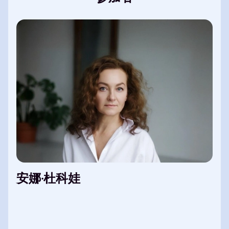
安娜·杜科娃