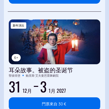
新年演出
6+
耳朵故事。被盗的圣诞节
聖彼得堡
鮑里斯·艾夫曼芭蕾舞劇院
31
3
12月
1月 2027
門票來自
30
€