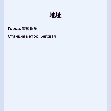
地址
Город
:
聖彼得堡
Станция метро
:
Беговая