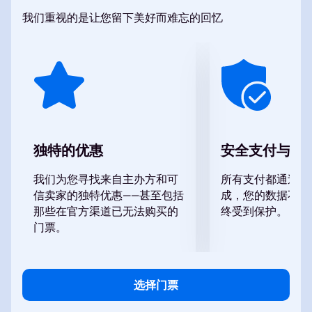
使觀眾沉浸在充滿冒險和節日樂趣的童話世界中，為兒
我们重视的是让您留下美好而难忘的回忆
童和成人帶來難忘的情感。我們的網站。這是確保您和
您所愛的人在這個獨特的展會上佔有一席之地的便捷方
式。
購買馬戲團表演《新年水彩》的門票。位於
Lakhta Hall 的莫斯科尼庫林馬戲團
可以在我們的網站
上找到。
独特的优惠
安全支付与数
我们为您寻找来自主办方和可
所有支付都通过安
信卖家的独特优惠——甚至包括
成，您的数据不会
那些在官方渠道已无法购买的
终受到保护。
门票。
选择门票