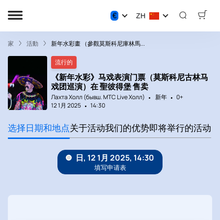
€
ZH
家
活動
新年水彩畫 （參觀莫斯科尼庫林馬...
流行的
《新年水彩》马戏表演门票（莫斯科尼古林马
戏团巡演）在 聖彼得堡 售卖
Лахта Холл (бывш. МТС Live Холл)
新年
0+
12 1月 2025
14:30
选择日期和地点
关于活动
我们的优势
即将举行的活动