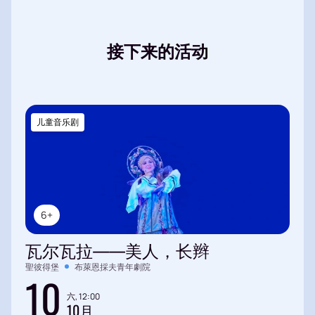
接下来的活动
儿童音乐剧
6+
瓦尔瓦拉——美人，长辫
聖彼得堡
布萊恩採夫青年劇院
10
六, 12:00
10月