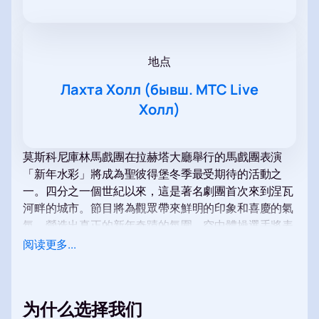
地点
Лахта Холл (бывш. МТС Live
Холл)
莫斯科尼庫林馬戲團在拉赫塔大廳舉行的馬戲團表演
「新年水彩」將成為聖彼得堡冬季最受期待的活動之
一。四分之一個世紀以來，這是著名劇團首次來到涅瓦
河畔的城市。節目將為觀眾帶來鮮明的印象和喜慶的氣
氛，營造出真正的新年奇蹟的氛圍。空中體操選手將表
演令人驚嘆的特技，引起人們的喜悅和讚嘆。訓練有素
阅读更多...
的孟加拉虎將為觀眾增添危險的魅力，而小丑則用滑稽
的表演逗樂觀眾。每場表演都經過深思熟慮，以打造和
諧而令人印象深刻的表演。彩色噴泉和水效果將營造出
为什么选择我们
獨特的氛圍，將演出的所有元素融合成一場盛宴。這將