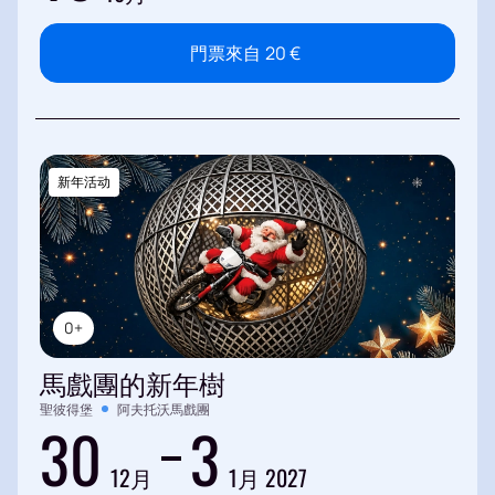
門票來自
20
€
新年活动
0+
馬戲團的新年樹
聖彼得堡
阿夫托沃馬戲團
30
3
12月
1月 2027