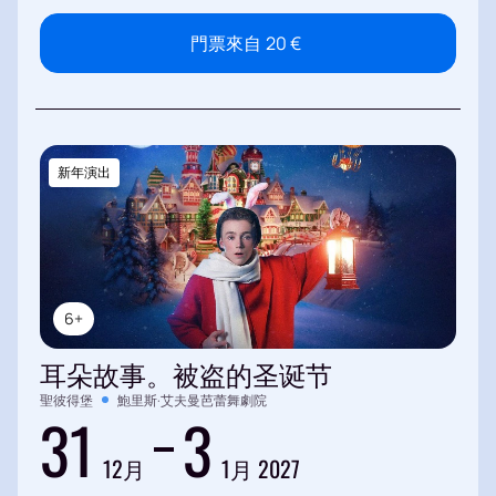
門票來自
20
€
新年演出
6+
耳朵故事。被盗的圣诞节
聖彼得堡
鮑里斯·艾夫曼芭蕾舞劇院
31
3
12月
1月 2027