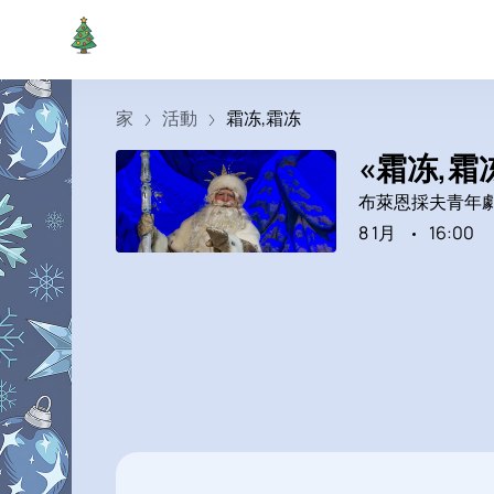
家
活動
霜冻,霜冻
«霜冻,
布萊恩採夫青年
8 1月
16:00