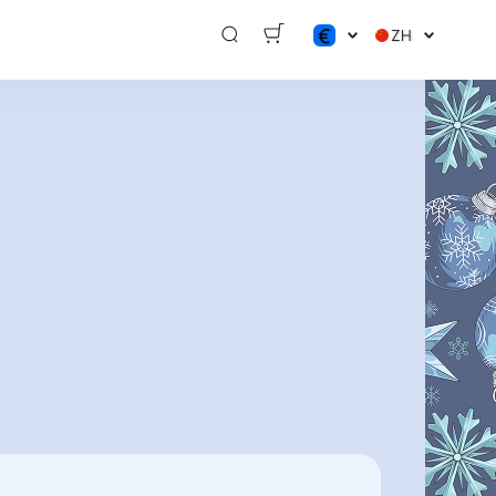
€
ZH
$
€
₽