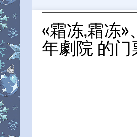
«霜冻,霜冻
年劇院 的门