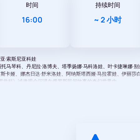
时间
持续时间
16:00
~
2 小时
亚·索斯尼亚科娃
斯托马琴科、丹尼拉·洛博夫、塔季扬娜·马科洛娃、叶卡捷琳娜·
布斯卡娅、娜杰日达·舒米洛娃、阿纳斯塔西娅·马拉霍娃、伊丽莎
罗兹科》诚邀观众沉浸在俄罗斯民间故事的奇幻世界中。
给全家人的绝佳礼物。深受喜爱的角色将在舞台上栩栩如生地呈
继母。故事中还将出现博罗维乔克老人和芭芭雅嘎等童话人物，为剧
其精彩的演出而闻名，多年来深受各个年龄段观众的喜爱。剧院
罗兹科》不仅娱乐性十足，更传递了重要的人生价值观：关爱亲
访问我们的网站。这是为您和您的家人预订这场奇妙演出座位的
的机会。您可以随时在我们的网站上购票，确保您能参加这场盛