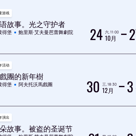
童游戏
语故事。光之守护者
24
2
彼得堡
鮑里斯·艾夫曼芭蕾舞劇院
六, 11:00
10月
年活动
戲團的新年樹
30
3
彼得堡
阿夫托沃馬戲團
三, 18:30
12月
年演出
朵故事。被盗的圣诞节