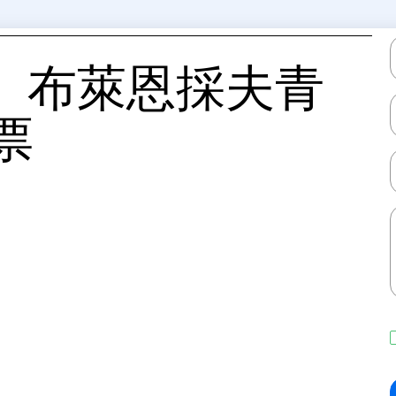
»、布萊恩採夫青
票