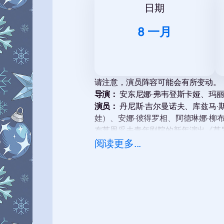
日期
8 一月
请注意，演员阵容可能会有所变动。
导演：
安东尼娜·弗韦登斯卡娅、玛丽
演员：
丹尼斯·吉尔曼诺夫、库兹马·
娃）、安娜·彼得罗相、阿德琳娜·柳
布莱恩采夫青年剧院的新年演出《莫
这场引人入胜的演出将是这个假期送
阅读更多...
卡、她的妹妹玛尔福什卡以及恶毒的
布莱恩采夫青年剧院举行，该剧院以
体验成为一次难忘的经历。话剧《莫
看这场精彩的演出，我们诚邀您
购票
话世界、为自己和孩子创造难忘回忆