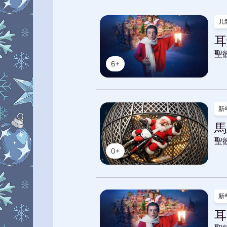
儿
耳
聖
6+
新
馬
聖
0+
新
耳