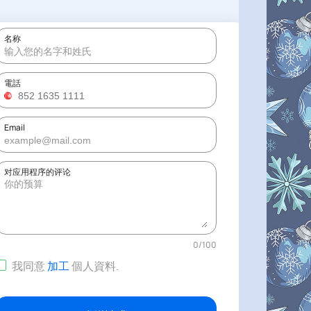
名称
電話
Email
对应用程序的评论
0
/
100
我同意
加工
個人資料
.