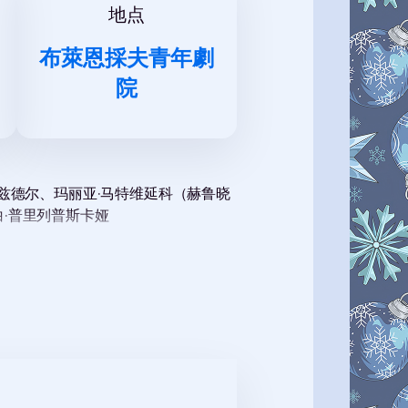
地点
布萊恩採夫青年劇
院
别兹德尔、玛丽亚·马特维延科（赫鲁晓
白·普里列普斯卡娅
现：英俊的伊万、善良的继女娜斯坚
情增添魔法和冒险。演出将在A.A.
独特的氛围和专业的表演将使您的观剧
人和追求真正的幸福。如果您有兴趣观
便捷快速的方式。别错过这个进入童
大的节日活动。