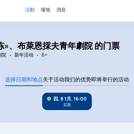
活動
場地
消息
霜冻»、布萊恩採夫青年劇院 的门票
劇院
新年活动
6+
选择日期和地点
关于活动
我们的优势
即将举行的活动