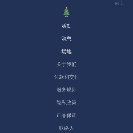
向上
活動
消息
場地
关于我们
付款和交付
服务规则
隐私政策
正品保证
联络人