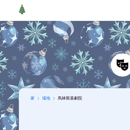
家
場地
馬林斯基劇院