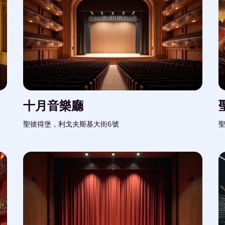
十月音樂廳
聖彼得堡，利戈夫斯基大街6號