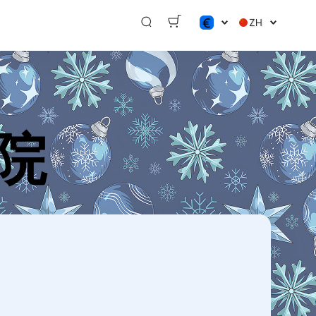
€
ZH
$
€
₽
院