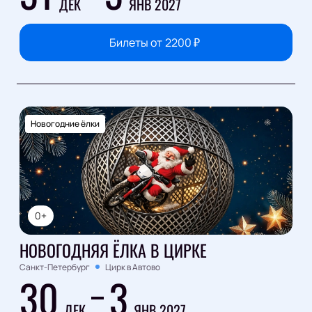
ДЕК
ЯНВ 2027
Билеты от
2200
₽
Новогодние ёлки
0+
НОВОГОДНЯЯ ЁЛКА В ЦИРКЕ
Санкт-Петербург
Цирк в Автово
30
3
ДЕК
ЯНВ 2027