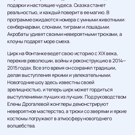
подарки и настоящие чудеса. Сказка станет
реальностью, и каждый поверит в ее магию. В
программе ожидаются номера с умными животными:
сенбернарами, слонами, тиграми и лошадьми.
Акробаты удивят своими невероятными трюками, а
клоуны подарят море смеха.
Цирк на Фонтанке ведет свою историю с XIX века,
пережив революции, войны и реконструкцию в 2014—
2015 годах. Все это время он сохранял традиции,
делая выступления яркими и увлекательными.
Новогодние шоу здесь известны своей
зрелищностью, и теперь цирк может гордиться
выступлениями лучших из лучших. Под руководством
Елены Дрогалевой жонглеры демонстрируют
невероятное мастерство, а трюки со зверями и яркие
костюмы погружают в атмосферу новогоднего
волшебства.